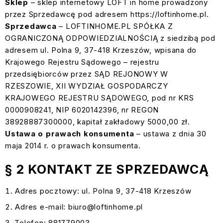
Sklep
– sklep internetowy LOFT in home prowadzony
przez Sprzedawcę pod adresem
https://loftinhome.pl
.
Sprzedawca
– LOFTINHOME.PL SPÓŁKA Z
OGRANICZONĄ ODPOWIEDZIALNOŚCIĄ z siedzibą pod
adresem ul. Polna 9, 37-418 Krzeszów, wpisana do
Krajowego Rejestru Sądowego – rejestru
przedsiębiorców przez SĄD REJONOWY W
RZESZOWIE, XII WYDZIAŁ GOSPODARCZY
KRAJOWEGO REJESTRU SĄDOWEGO, pod nr KRS
0000908241, NIP 6020142396, nr REGON
38928887300000, kapitał zakładowy 5000,00 zł.
Ustawa o prawach konsumenta
– ustawa z dnia 30
maja 2014 r. o prawach konsumenta.
§ 2 KONTAKT ZE SPRZEDAWCĄ
Adres pocztowy: ul. Polna 9, 37-418 Krzeszów
Adres e-mail: biuro@loftinhome.pl
Telefon: 881779003