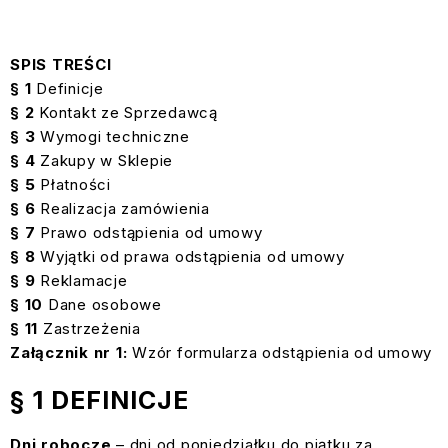
SPIS TREŚCI
§ 1
Definicje
§ 2
Kontakt ze Sprzedawcą
§ 3
Wymogi techniczne
§ 4
Zakupy w Sklepie
§ 5
Płatności
§ 6
Realizacja zamówienia
§ 7
Prawo odstąpienia od umowy
§ 8
Wyjątki od prawa odstąpienia od umowy
§ 9
Reklamacje
§ 10
Dane osobowe
§ 11
Zastrzeżenia
Załącznik nr 1:
Wzór formularza odstąpienia od umowy
§ 1 DEFINICJE
Dni robocze
– dni od poniedziałku do piątku za