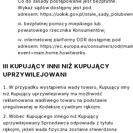
Co do zasady postępowanie jest bezpłatne.
Wykaz sądów dostępny jest pod
adresem:
https://uokik.gov.pl/stale_sady_polubow
bezpłatnej pomocy miejskiego lub
powiatowego rzecznika Konsumentów;
internetowej platformy ODR dostępnej pod
adresem:
https://ec.europa.eu/consumers/odr/mai
event=main.home.howitworks
.
III KUPUJĄCY INNI NIŻ KUPUJĄCY
UPRZYWILEJOWANI
W przypadku wystąpienia wady towaru, Kupujący inny
niż Kupujący uprzywilejowany ma możliwość
reklamowania wadliwego towaru na podstawie
uregulowanej w Kodeksie cywilnym rękojmi.
Wobec Kupującego innego niż Kupujący
uprzywilejowany Sprzedawca odpowiada z tytułu
rękojmi, jeżeli wada fizyczna zostanie stwierdzona