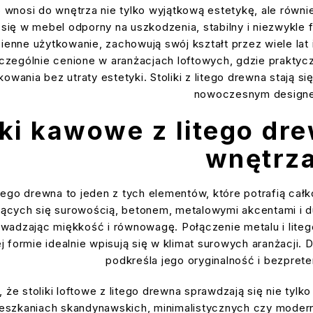
 wnosi do wnętrza nie tylko wyjątkową estetykę, ale równie
 się w mebel odporny na uszkodzenia, stabilny i niezwykle
enne użytkowanie, zachowują swój kształt przez wiele lat i
czególnie cenione w aranżacjach loftowych, gdzie praktyc
tkowania bez utraty estetyki. Stoliki z litego drewna sta
nowoczesnym design
iki kawowe z litego dre
wnętrz
tego drewna to jeden z tych elementów, które potrafią cał
jących się surowością, betonem, metalowymi akcentami i du
wadzając miękkość i równowagę. Połączenie metalu i litego
j formie idealnie wpisują się w klimat surowych aranżacji.
podkreśla jego oryginalność i bezprete
 że stoliki loftowe z litego drewna sprawdzają się nie tylk
eszkaniach skandynawskich, minimalistycznych czy modern 