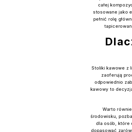
całej kompozyc
stosowane jako e
pełnić rolę głów
tapicerowan
Dlac
Stoliki kawowe z l
zaoferują pro
odpowiednio zabe
kawowy to decyzja
Warto równie
środowisku, pozba
dla osób, które
dopasować zarówn