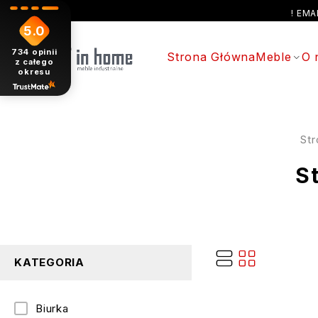
! EM
5.0
734
opinii
Strona Główna
Meble
O 
z całego
okresu
St
S
KATEGORIA
Biurka