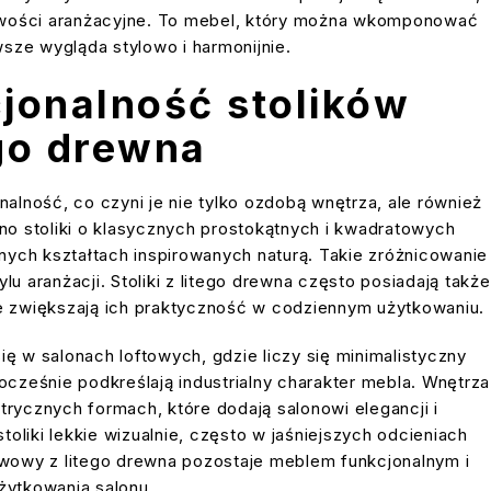
liwości aranżacyjne. To mebel, który można wkomponować
wsze wygląda stylowo i harmonijnie.
jonalność stolików
go drewna
alność, co czyni je nie tylko ozdobą wnętrza, ale również
o stoliki o klasycznych prostokątnych i kwadratowych
rnych kształtach inspirowanych naturą. Takie zróżnicowanie
 aranżacji. Stoliki z litego drewna często posiadają także
óre zwiększają ich praktyczność w codziennym użytkowaniu.
 w salonach loftowych, gdzie liczy się minimalistyczny
ocześnie podkreślają industrialny charakter mebla. Wnętrza
trycznych formach, które dodają salonowi elegancji i
liki lekkie wizualnie, często w jaśniejszych odcieniach
kawowy z litego drewna pozostaje meblem funkcjonalnym i
żytkowania salonu.