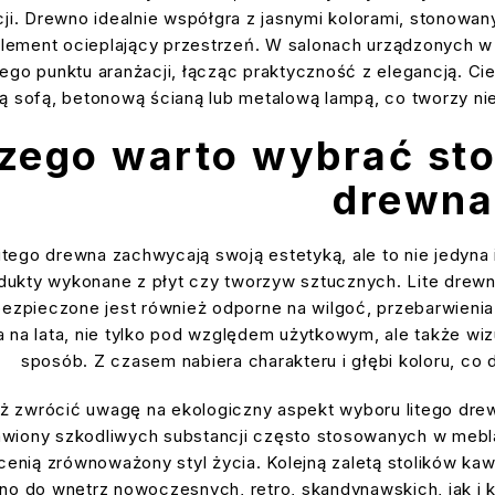
ji. Drewno idealnie współgra z jasnymi kolorami, stonowan
lement ocieplający przestrzeń. W salonach urządzonych w 
nego punktu aranżacji, łącząc praktyczność z elegancją. C
ą sofą, betonową ścianą lub metalową lampą, co tworzy ni
zego warto wybrać stol
drewna
itego drewna zachwycają swoją estetyką, ale to nie jedyna i
dukty wykonane z płyt czy tworzyw sztucznych. Lite drewn
zpieczone jest również odporne na wilgoć, przebarwienia 
 na lata, nie tylko pod względem użytkowym, ale także wi
sposób. Z czasem nabiera charakteru i głębi koloru, co
ż zwrócić uwagę na ekologiczny aspekt wyboru litego drewna
wiony szkodliwych substancji często stosowanych w mebla
 cenią zrównoważony styl życia. Kolejną zaletą stolików ka
o do wnętrz nowoczesnych, retro, skandynawskich, jak i 