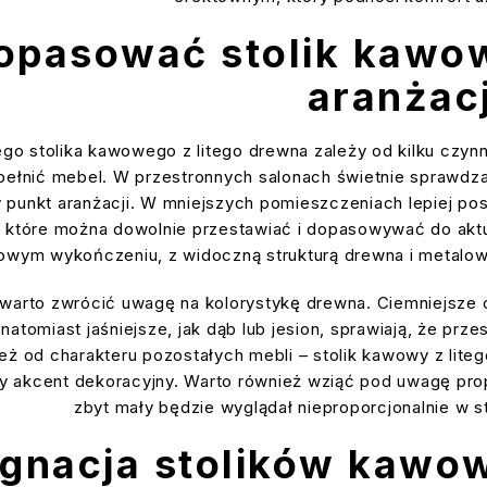
opasować stolik kawow
aranżacj
o stolika kawowego z litego drewna zależy od kilku czynni
 pełnić mebel. W przestronnych salonach świetnie sprawdza
 punkt aranżacji. W mniejszych pomieszczeniach lepiej pos
 które można dowolnie przestawiać i dopasowywać do aktua
owym wykończeniu, z widoczną strukturą drewna i metalową
 warto zwrócić uwagę na kolorystykę drewna. Ciemniejsze od
, natomiast jaśniejsze, jak dąb lub jesion, sprawiają, że prz
eż od charakteru pozostałych mebli – stolik kawowy z lit
y akcent dekoracyjny. Warto również wziąć pod uwagę prop
zbyt mały będzie wyglądał nieproporcjonalnie w s
ęgnacja stolików kawow