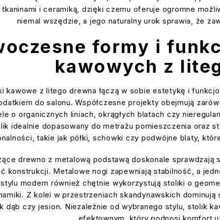
 tkaninami i ceramiką, dzięki czemu oferuje ogromne moż
niemal wszędzie, a jego naturalny urok sprawia, że za
oczesne formy i funkc
kawowych z lite
i kawowe z litego drewna łączą w sobie estetykę i funkcjon
datkiem do salonu. Współczesne projekty obejmują zarówn
ele o organicznych liniach, okrągłych blatach czy nieregula
ik idealnie dopasowany do metrażu pomieszczenia oraz stylu
alności, takie jak półki, schowki czy podwójne blaty, kt
zące drewno z metalową podstawą doskonale sprawdzają się
ć konstrukcji. Metalowe nogi zapewniają stabilność, a jedn
stylu modern również chętnie wykorzystują stoliki o geome
miki. Z kolei w przestrzeniach skandynawskich dominują sto
ak dąb czy jesion. Niezależnie od wybranego stylu, stolik 
efektownym, który podnosi komfort u