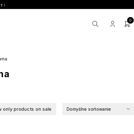
T !
0
ewna
na
 only products on sale
Domyślne sortowanie