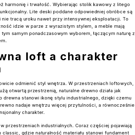
ż harmonię i trwałość. Wybierając stolik kawowy z litego
 funkcjonalny. Lite deski poddane odpowiedniej obróbce są
 nie tracą uroku nawet przy intensywnej eksploatacji. To
zność idzie w parze z wyrazistym stylem, a meble mają
ją się tym samym ponadczasowym wyborem, łączącym naturę z
em.
wna loft a charakter
a
kowicie odmienić styl wnętrza. W przestrzeniach loftowych,
żą otwartą przestrzenią, naturalne drewno działa jak
 drewna stanowi ikonę stylu industrialnego, dzięki czemu
 Drewno nadaje wnętrzu więcej przytulności, a równocześnie
nsjonalny charakter.
o w przestrzeniach industrialnych. Coraz częściej pojawiają
classic, gdzie naturalność materiału stanowi fundament