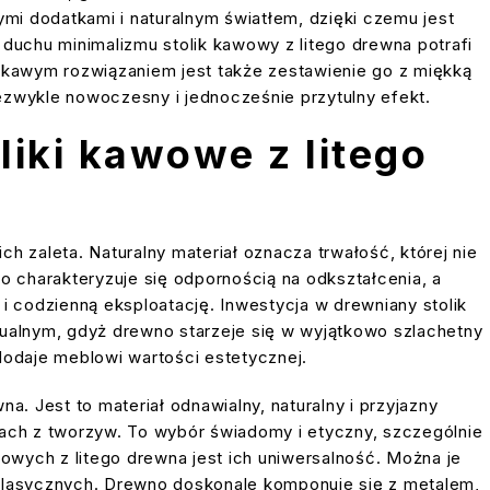
ymi dodatkami i naturalnym światłem, dzięki czemu jest
duchu minimalizmu stolik kawowy z litego drewna potrafi
iekawym rozwiązaniem jest także zestawienie go z miękką
ezwykle nowoczesny i jednocześnie przytulny efekt.
iki kawowe z litego
ch zaleta. Naturalny materiał oznacza trwałość, której nie
o charakteryzuje się odpornością na odkształcenia, a
i codzienną eksploatację. Inwestycja w drewniany stolik
zualnym, gdyż drewno starzeje się w wyjątkowo szlachetny
 dodaje meblowi wartości estetycznej.
. Jest to materiał odnawialny, naturalny i przyjazny
ch z tworzyw. To wybór świadomy i etyczny, szczególnie
wowych z litego drewna jest ich uniwersalność. Można je
klasycznych. Drewno doskonale komponuje się z metalem,