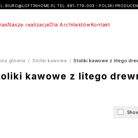
AIL: BIURO@LOFTINHOME.PL TEL: 881-779-003 - POLSKI PRODUCEN
nas
Nasze realizacje
Dla Architektów
Kontakt
rona główna
/
Stoliki kawowe
/
Stoliki kawowe z litego dr
toliki kawowe z litego drew
Show