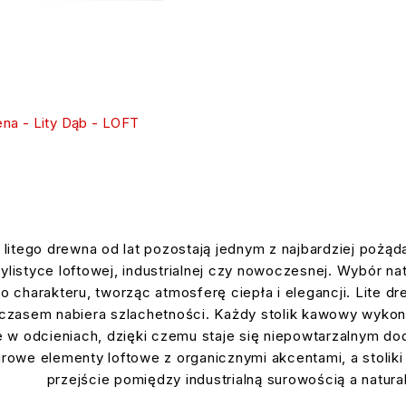
na - Lity Dąb - LOFT
z litego drewna od lat pozostają jednym z najbardziej poż
listyce loftowej, industrialnej czy nowoczesnej. Wybór nat
o charakteru, tworząc atmosferę ciepła i elegancji. Lite d
 czasem nabiera szlachetności. Każdy stolik kawowy wykona
ce w odcieniach, dzięki czemu staje się niepowtarzalnym d
rowe elementy loftowe z organicznymi akcentami, a stoliki 
przejście pomiędzy industrialną surowością a natu