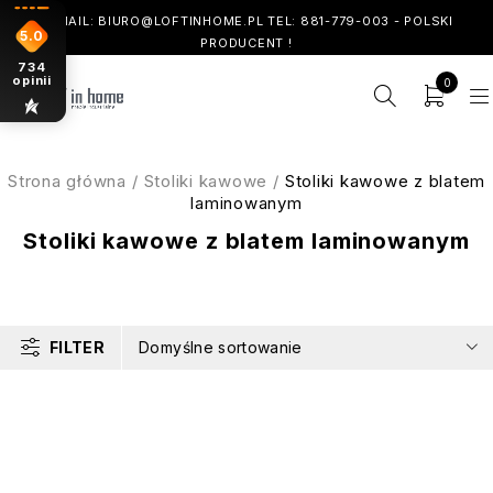
! EMAIL: BIURO@LOFTINHOME.PL TEL: 881-779-003 - POLSKI
5.0
PRODUCENT !
734
opinii
0
Strona główna
/
Stoliki kawowe
/
Stoliki kawowe z blatem
laminowanym
Stoliki kawowe z blatem laminowanym
FILTER
Domyślne sortowanie