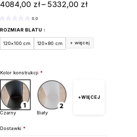
4084,00
zł
–
5332,00
zł
0.0
ROZMIAR BLATU
+ więcej
120×100 cm
120×80 cm
Kolor konstrukcji
*
+WIĘCEJ
Czarny
Biały
Dostawki
*