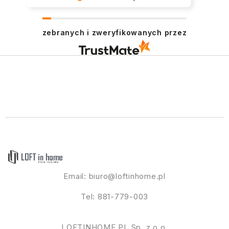
Jest nam niezmiernie miło :) - Agata
zebranych i zweryfikowanych przez
Email:
biuro@loftinhome.pl
Tel: 881-779-003
LOFTINHOME.PL Sp. z o.o.