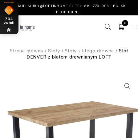
! EMAIL: BIURO@LOFTINHOME.PL TEL: 881-779-003 - POLSKI
5.0
PRODUCENT !
734
opinii
0
Strona główna
/
Stoły
/
Stoły z litego drewna
/
Stół
DENVER z blatem drewnianym LOFT