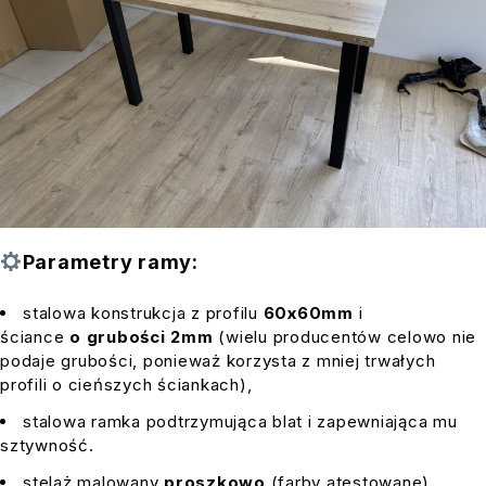
Parametry ramy:
stalowa konstrukcja z profilu
60x60mm
i
ściance
o grubości 2mm
(wielu producentów celowo nie
podaje grubości, ponieważ korzysta z mniej trwałych
profili o cieńszych ściankach),
stalowa ramka podtrzymująca blat i zapewniająca mu
sztywność.
stelaż malowany
proszkowo
(farby atestowane),