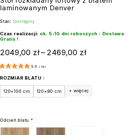
Stół rozkładany loftowy z blatem
laminowanym Denver
Stan:
Dostępny
Czas realizacji:
ok. 5-10 dni roboczych - Dostawa
Gratis !
2049,00
zł
–
2469,00
zł
5.0
(
18
)
ROZMIAR BLATU
+ więcej
120×100 cm
120×80 cm
Odcień blatu
*