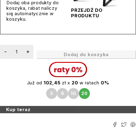
Dodaj oba produkty do
koszyka, rabat naliczy
PRZEJDŹ DO
się automatycznie w
PRODUKTU
koszyku.
Dodaj do koszyka
Już od
102,45
zł x
20
w ratach
0%
3
6
10
20
Kup teraz