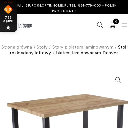
! EMAIL: BIURO@LOFTINHOME.PL TEL: 881-779-003 - POLSKI
5.0
PRODUCENT !
735
opinii
0
Strona główna
/
Stoły
/
Stoły z blatem laminowanym
/
Stół
rozkładany loftowy z blatem laminowanym Denver