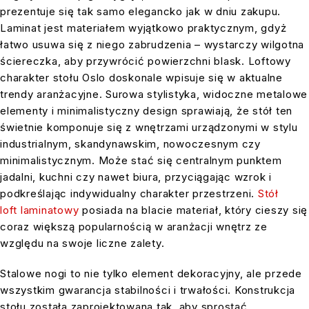
prezentuje się tak samo elegancko jak w dniu zakupu.
Laminat jest materiałem wyjątkowo praktycznym, gdyż
łatwo usuwa się z niego zabrudzenia – wystarczy wilgotna
ściereczka, aby przywrócić powierzchni blask. Loftowy
charakter stołu Oslo doskonale wpisuje się w aktualne
trendy aranżacyjne. Surowa stylistyka, widoczne metalowe
elementy i minimalistyczny design sprawiają, że stół ten
świetnie komponuje się z wnętrzami urządzonymi w stylu
industrialnym, skandynawskim, nowoczesnym czy
minimalistycznym. Może stać się centralnym punktem
jadalni, kuchni czy nawet biura, przyciągając wzrok i
podkreślając indywidualny charakter przestrzeni.
Stół
loft laminatowy
posiada na blacie materiał, który cieszy się
coraz większą popularnością w aranżacji wnętrz ze
względu na swoje liczne zalety.
Stalowe nogi to nie tylko element dekoracyjny, ale przede
wszystkim gwarancja stabilności i trwałości. Konstrukcja
stołu została zaprojektowana tak, aby sprostać