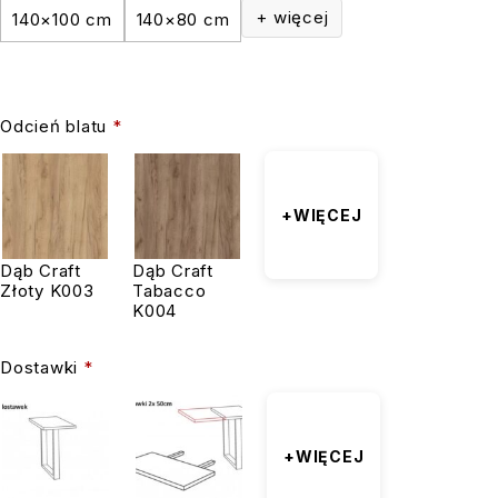
+ więcej
140×100 cm
140×80 cm
Odcień blatu
*
+WIĘCEJ
Dąb Craft
Dąb Craft
Złoty K003
Tabacco
K004
Dostawki
*
+WIĘCEJ