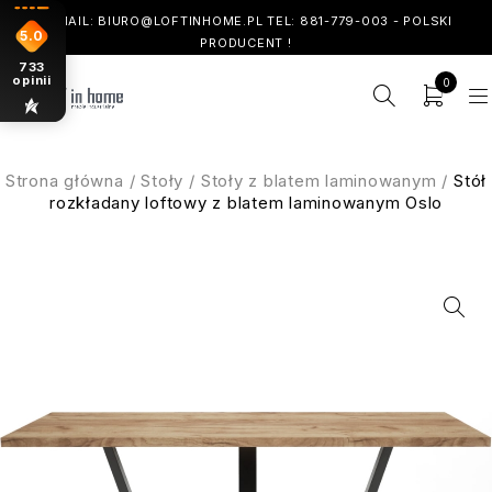
! EMAIL: BIURO@LOFTINHOME.PL TEL: 881-779-003 - POLSKI
5.0
PRODUCENT !
733
opinii
0
Strona główna
/
Stoły
/
Stoły z blatem laminowanym
/
Stół
rozkładany loftowy z blatem laminowanym Oslo