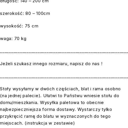
długość: 140 – 200 cm
szerokość: 80 – 100cm
wysokość: 75 cm
waga: 70 kg
_________________________________________________________
Jeżeli szukasz innego rozmiaru, napisz do nas !
_________________________________________________________
Stoły wysyłamy w dwóch częściach, blat i rama osobno
(na jednej palecie). Ułatwi to Państwu wniesie stołu do
domu/mieszkania. Wysyłka paletowa to obecnie
najbezpieczniejsza forma dostawy. Wystarczy tylko
przykręcić ramę do blatu w wyznaczonych do tego
miejscach. (instrukcja w zestawie)