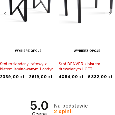
WYBIERZ OPCJE
WYBIERZ OPCJE
Stół rozkładany loftowy z
Stół DENVER z blatem
blatem laminowanym Londyn
drewnianym LOFT
2339,00
zł
–
2619,00
zł
4084,00
zł
–
5332,00
zł
5.0
Na podstawie
2
opinii
Ocena