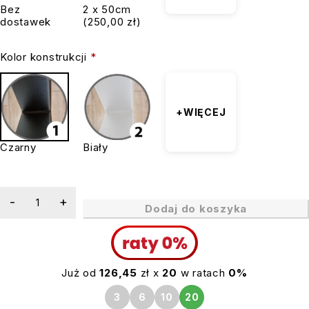
Bez
2 x 50cm
dostawek
(250,00 zł)
Kolor konstrukcji
*
+WIĘCEJ
Czarny
Biały
Dodaj do koszyka
Już od
126,45
zł x
20
w ratach
0%
3
6
10
20