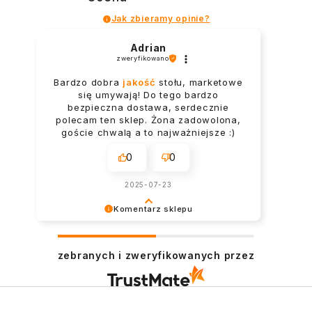
Jak zbieramy opinie?
Adrian
zweryfikowano
Bardzo dobra
jakość
stołu, marketowe
się umywają! Do tego bardzo
bezpieczna dostawa, serdecznie
polecam ten sklep. Żona zadowolona,
goście chwalą a to najważniejsze :)
Opinia dotyczy podobnego produktu:
0
0
Stół rozkładany loftowy z blatem
laminowanym Oslo
2025-07-23
Komentarz sklepu
Cieszymy się, że nasz produkt spełnia
Twoja wymagania - Adrian
zebranych i zweryfikowanych przez