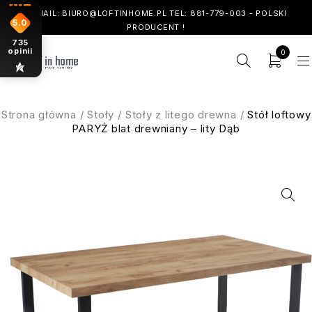
! EMAIL: BIURO@LOFTINHOME.PL TEL: 881-779-003 - POLSKI
5.0
PRODUCENT !
735
opinii
0
Strona główna
/
Stoły
/
Stoły z litego drewna
/
Stół loftowy
PARYŻ blat drewniany – lity Dąb