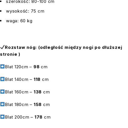
szerokość: 80-100 cm
wysokość: 75 cm
waga: 60 kg
Rozstaw nóg: (odległość między nogi po dłuższej
stronie )
Blat 120cm –
98
cm
Blat 140cm –
118
cm
Blat 160cm –
138
cm
Blat 180cm –
158
cm
Blat 200cm –
178
cm