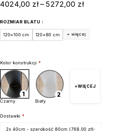
4024,00
zł
–
5272,00
zł
ROZMIAR BLATU
+ więcej
120×100 cm
120×80 cm
Kolor konstrukcji
*
+WIĘCEJ
Czarny
Biały
Dostawki
*