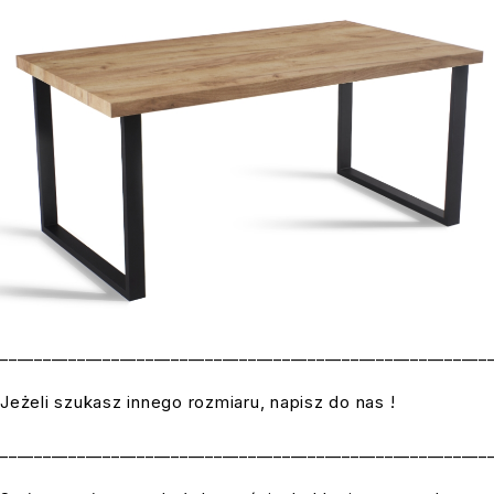
_________________________________________________________
Jeżeli szukasz innego rozmiaru, napisz do nas !
_________________________________________________________