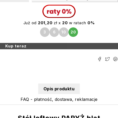
Już od
201,20
zł x
20
w ratach
0%
3
6
10
20
Kup teraz
Opis produktu
FAQ - płatność, dostawa, reklamacje
Stół loftowy PARYŻ blat