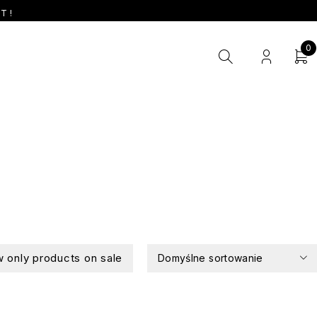
T !
0
 only products on sale
Domyślne sortowanie