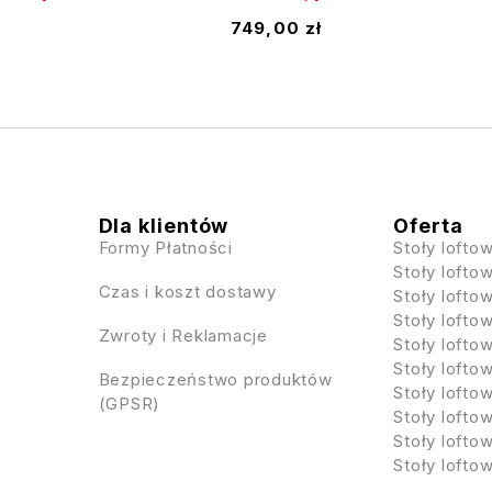
749,00
zł
Dla klientów
Oferta
Formy Płatności
Stoły loft
Stoły lofto
Czas i koszt dostawy
Stoły lofto
Stoły loft
Zwroty i Reklamacje
Stoły loft
Stoły loft
Bezpieczeństwo produktów
Stoły loft
(GPSR)
Stoły loft
Stoły loft
Stoły loft