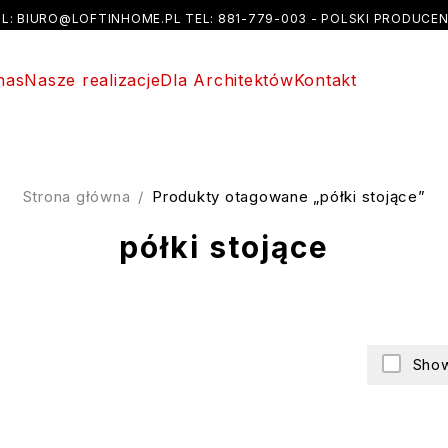
AIL: BIURO@LOFTINHOME.PL TEL: 881-779-003 - POLSKI PRODUCEN
nas
Nasze realizacje
Dla Architektów
Kontakt
Strona główna
/
Produkty otagowane „półki stojące”
półki stojące
Show