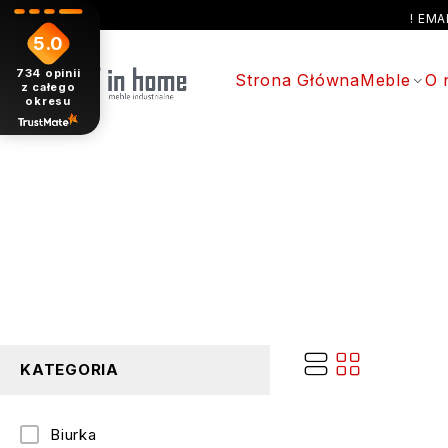
! EM
5.0
734
opinii
Strona Główna
Meble
O 
z całego
okresu
KATEGORIA
Biurka